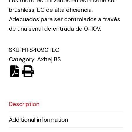
Los motores utilizados en esta serie son
brushless, EC de alta eficiencia.
Adecuados para ser controlados a través
Ventilation
de una señal de entrada de 0-10V.
The incorporation of Novovent into the group
meant a greater offer of ventilation products for
different uses
SKU:
HTS4090TEC
Category:
Axitej BS
Iluminación Solar
Variedad de soluciones solares para todo tipo
Description
de necesidades.
Additional information