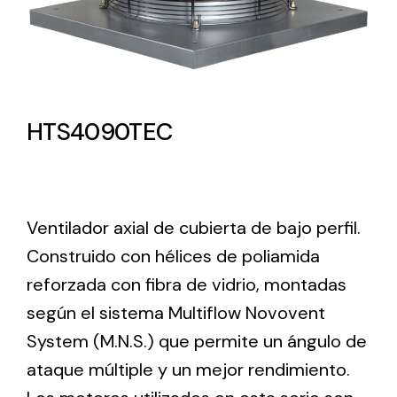
Lighting and Electrical
Equipment
Complete solutions in lighting and electrical
material for each project and need
HTS4090TEC
Ventilador axial de cubierta de bajo perfil.
Construido con hélices de poliamida
Ventilación
reforzada con fibra de vidrio, montadas
Amplia gama de ventiladores y equipos de
según el sistema Multiflow Novovent
ventilación industriales
System (M.N.S.) que permite un ángulo de
ataque múltiple y un mejor rendimiento.