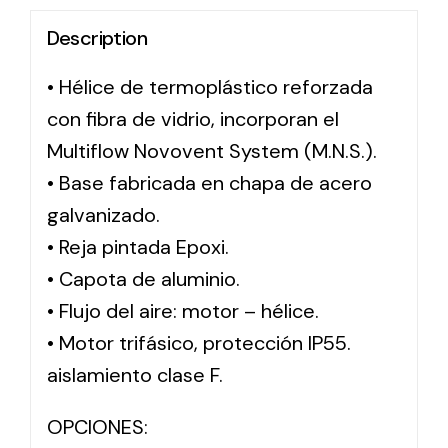
Description
Solar lighting
• Hélice de termoplástico reforzada
Variety of solar solutions for all kinds of needs.
con fibra de vidrio, incorporan el
Multiflow Novovent System (M.N.S.).
• Base fabricada en chapa de acero
galvanizado.
• Reja pintada Epoxi.
• Capota de aluminio.
• Flujo del aire: motor – hélice.
• Motor trifásico, protección IP55.
aislamiento clase F.
OPCIONES: