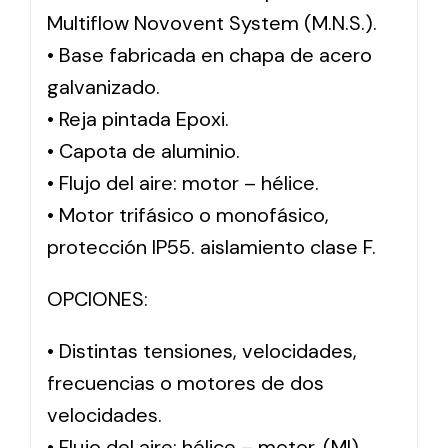
Multiflow Novovent System (M.N.S.).
• Base fabricada en chapa de acero
Solar lighting
galvanizado.
Variety of solar solutions for all kinds of needs.
• Reja pintada Epoxi.
• Capota de aluminio.
• Flujo del aire: motor – hélice.
• Motor trifásico o monofásico,
protección IP55. aislamiento clase F.
OPCIONES:
• Distintas tensiones, velocidades,
frecuencias o motores de dos
velocidades.
• Flujo del aire: hélice – motor. (MI)