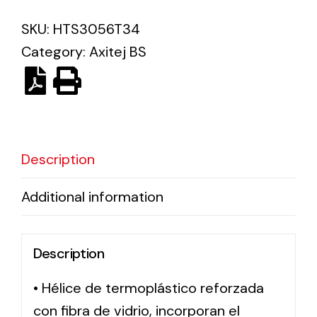
SKU:
HTS3056T34
Ventilation
Category:
Axitej BS
The incorporation of Novovent into the group
meant a greater offer of ventilation products for
different uses
Description
Additional information
Iluminación Solar
Variedad de soluciones solares para todo tipo
Description
de necesidades.
• Hélice de termoplástico reforzada
con fibra de vidrio, incorporan el