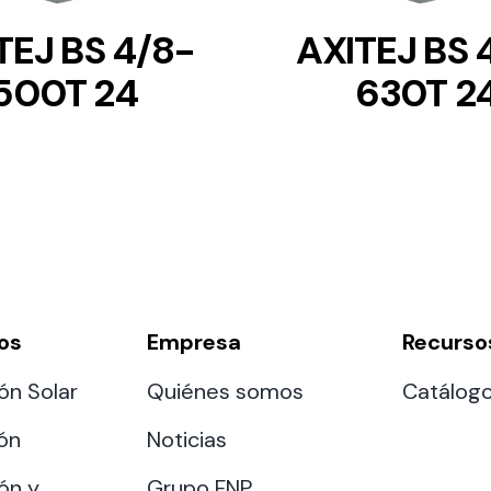
TEJ BS 4/8-
AXITEJ BS 
500T 24
630T 2
os
Empresa
Recurso
ón Solar
Quiénes somos
Catálog
ión
Noticias
ón y
Grupo FNP