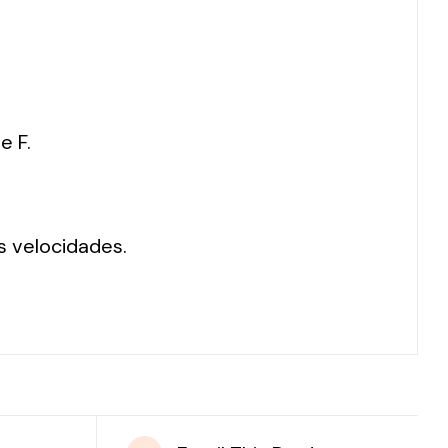
e F.
s velocidades.