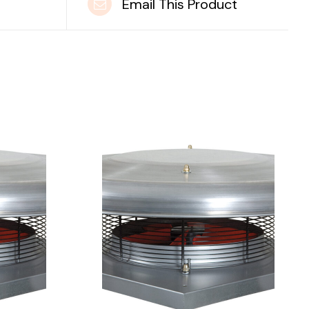
t
Email This Product
DETAILS