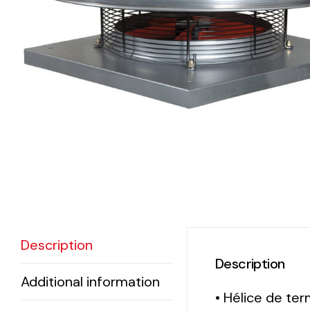
eléctr
Ligh
Elect
Equi
Comp
soluti
lighti
electr
Description
materi
Description
each 
Additional information
and n
• Hélice de ter