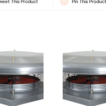
weet This Product
Pin This Produc
DETAILS
DETAILS