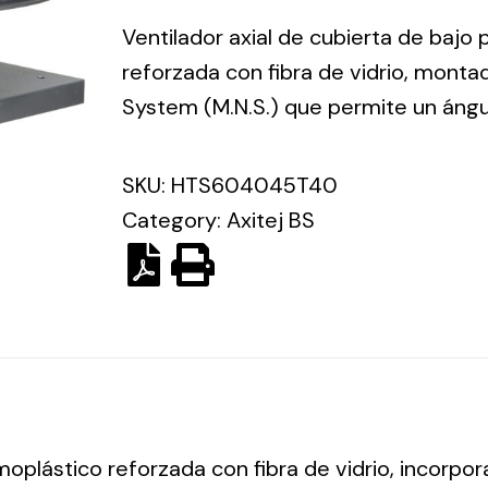
ico.
Ventilador axial de cubierta de bajo 
reforzada con fibra de vidrio, mont
Ventilation
System (M.N.S.) que permite un ángu
The
Solar ligh
ting and
incorporation of
SKU:
HTS604045T40
Variety of s
rical
Novovent into
Category:
Axitej BS
solutions for
the group
pment
kinds of nee
meant a greater
lete
offer of
ons in
ventilation
ng and
products for
ical
different uses
al for
project
eed
moplástico reforzada con fibra de vidrio, incorpo