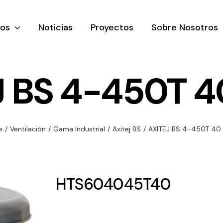
tos
Noticias
Proyectos
Sobre Nosotros
J BS 4-450T 4
nación y
Ventilación
Iluminaci
e
/
Ventilación
/
Gama Industrial
/
Axitej BS
/
AXITEJ BS 4-450T 40
rial
Amplia gama de
Solar
rico
ventiladores y
Variedad de
equipos de
una gama
soluciones
HTS604045T40
ventilación
oductos de
solares par
industriales
ación y
todo tipo d
al
necesidades