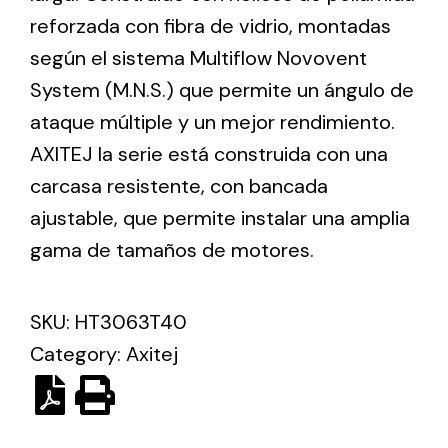
reforzada con fibra de vidrio, montadas
según el sistema Multiflow Novovent
Ventilation
System (M.N.S.) que permite un ángulo de
The incorporation of Novovent into the group
ataque múltiple y un mejor rendimiento.
meant a greater offer of ventilation products for
different uses
AXITEJ la serie está construida con una
carcasa resistente, con bancada
ajustable, que permite instalar una amplia
gama de tamaños de motores.
Iluminación Solar
SKU:
HT3063T40
Variedad de soluciones solares para todo tipo
Category:
Axitej
de necesidades.