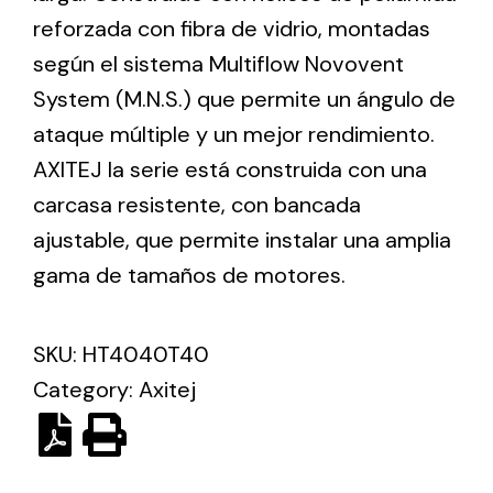
reforzada con fibra de vidrio, montadas
según el sistema Multiflow Novovent
Ventilation
System (M.N.S.) que permite un ángulo de
The incorporation of Novovent into the group
ataque múltiple y un mejor rendimiento.
meant a greater offer of ventilation products for
different uses
AXITEJ la serie está construida con una
carcasa resistente, con bancada
ajustable, que permite instalar una amplia
gama de tamaños de motores.
Iluminación Solar
SKU:
HT4040T40
Variedad de soluciones solares para todo tipo
Category:
Axitej
de necesidades.