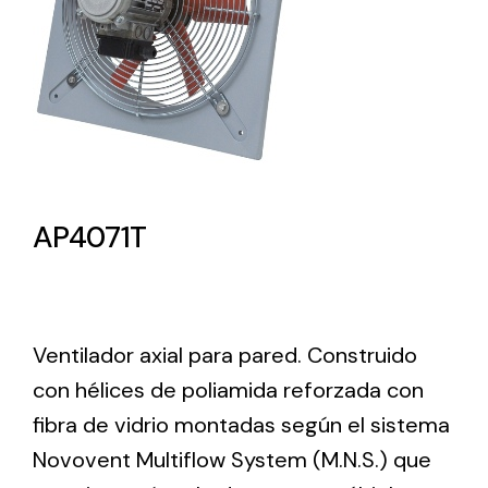
Lighting and Electrical
Equipment
Complete solutions in lighting and electrical
material for each project and need
AP4071T
Ventilación
Ventilador axial para pared. Construido
Amplia gama de ventiladores y equipos de
con hélices de poliamida reforzada con
ventilación industriales
fibra de vidrio montadas según el sistema
Novovent Multiflow System (M.N.S.) que