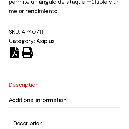
permite un ángulo de ataque múltiple y un
mejor rendimiento.
Ventilation
The incorporation of Novovent into the group
SKU:
AP4071T
meant a greater offer of ventilation products for
Category:
Axiplus
different uses
Description
Iluminación Solar
Additional information
Variedad de soluciones solares para todo tipo
de necesidades.
Description