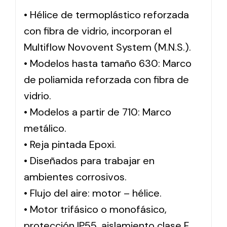
• Hélice de termoplástico reforzada
con fibra de vidrio, incorporan el
Solar lighting
Multiflow Novovent System (M.N.S.).
Variety of solar solutions for all kinds of needs.
• Modelos hasta tamaño 630: Marco
de poliamida reforzada con fibra de
vidrio.
• Modelos a partir de 710: Marco
metálico.
• Reja pintada Epoxi.
• Diseñados para trabajar en
ambientes corrosivos.
• Flujo del aire: motor – hélice.
• Motor trifásico o monofásico,
protección IP55. aislamiento clase F.