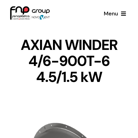
Skip
Menu
to
content
Productos
AXIAN WINDER
4/6-900T-6
Noticias
4.5/1.5 kW
Proyectos
Iluminación y Material Eléctrico
Sobre Nosotros
Toda una gama de productos de iluminación y
material eléctrico.
Contacto