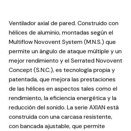
Ventilation
Ventilador axial de pared. Construido con
The incorporation of Novovent into the group
hélices de aluminio, montadas según el
meant a greater offer of ventilation products for
Multiflow Novovent System (M.N.S.) que
different uses
permite un ángulo de ataque múltiple y un
mejor rendimiento y el Serrated Novovent
Concept (S.N.C.), es tecnología propia y
patentada, que mejora las prestaciones
de las hélices en aspectos tales como el
Iluminación Solar
rendimiento, la eficiencia energética y la
Variedad de soluciones solares para todo tipo
reducción del sonido. La serie AXIAN está
de necesidades.
construida con una carcasa resistente,
con bancada ajustable, que permite