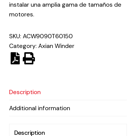
instalar una amplia gama de tamaños de
motores.
Solar lighting
Variety of solar solutions for all kinds of needs.
SKU:
ACW9090T60150
Category:
Axian Winder
Description
Additional information
Description