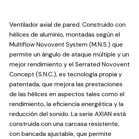
Ventilation
Ventilador axial de pared. Construido con
The incorporation of Novovent into the group
hélices de aluminio, montadas según el
meant a greater offer of ventilation products for
Multiflow Novovent System (M.N.S.) que
different uses
permite un ángulo de ataque múltiple y un
mejor rendimiento y el Serrated Novovent
Concept (S.N.C.), es tecnología propia y
patentada, que mejora las prestaciones
de las hélices en aspectos tales como el
Iluminación Solar
rendimiento, la eficiencia energética y la
Variedad de soluciones solares para todo tipo
reducción del sonido. La serie AXIAN está
de necesidades.
construida con una carcasa resistente,
con bancada ajustable, que permite