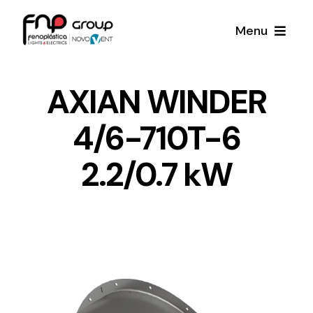
Skip
Menu
to
content
Productos
AXIAN WINDER
4/6-710T-6
Noticias
2.2/0.7 kW
Proyectos
Iluminación y Material Eléctrico
Sobre Nosotros
Toda una gama de productos de iluminación y
material eléctrico.
Contacto