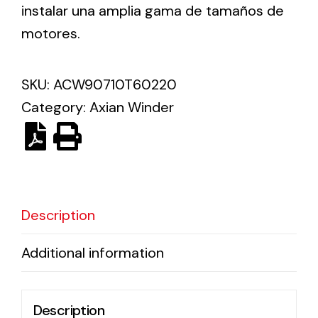
instalar una amplia gama de tamaños de
motores.
Solar lighting
Variety of solar solutions for all kinds of needs.
SKU:
ACW90710T60220
Category:
Axian Winder
Description
Additional information
Description