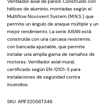
Ventilador axial de pared. Construido con
hélices de aluminio, montadas según el
Ventilation
Multiflow Novovent System (M.N.S.) que
permite un ángulo de ataque múltiple y un
The incorporation of Novovent into the group
meant a greater offer of ventilation products for
mejor rendimiento. La serie AXIAN está
different uses
construida con una carcasa resistente,
con bancada ajustable, que permite
instalar una amplia gama de tamaños de
motores. Ventilador axial mural,
certificado según EN-12101-3 para
Iluminación Solar
instalaciones de seguridad contra
Variedad de soluciones solares para todo tipo
incendios.
de necesidades.
SKU:
APIF32056T346