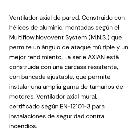
Ventilador axial de pared. Construido con
Ventilation
hélices de aluminio, montadas según el
The incorporation of Novovent into the group
Multiflow Novovent System (M.N.S.) que
meant a greater offer of ventilation products for
different uses
permite un ángulo de ataque múltiple y un
mejor rendimiento. La serie AXIAN está
construida con una carcasa resistente,
con bancada ajustable, que permite
instalar una amplia gama de tamaños de
Iluminación Solar
motores. Ventilador axial mural,
certificado según EN-12101-3 para
Variedad de soluciones solares para todo tipo
de necesidades.
instalaciones de seguridad contra
incendios.