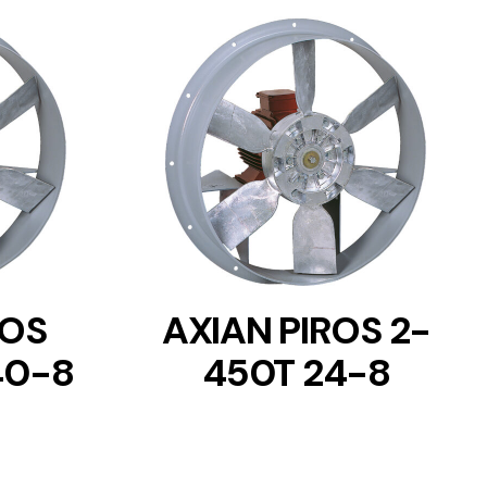
DETAILS
ROS
AXIAN PIROS 2-
40-8
450T 24-8