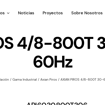
tos
Noticias
Proyectos
Sobre Nosotros
OS 4/8-800T 3
60Hz
nación y
Ventilación
Iluminaci
rial
Amplia gama de
Solar
rico
ventiladores y
Variedad de
lación
/
Gama Industrial
/
Axian Piros
/
AXIAN PIROS 4/8-800T 30-6
equipos de
una gama
soluciones
ventilación
oductos de
solares par
industriales
ación y
todo tipo d
al
necesidades