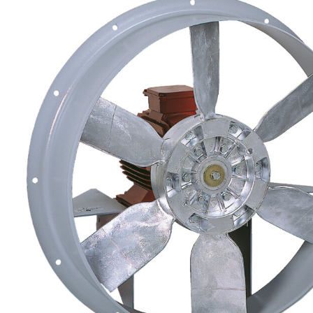
eléctr
Ligh
Elect
Equi
Comp
soluti
lighti
electr
materi
each 
and n