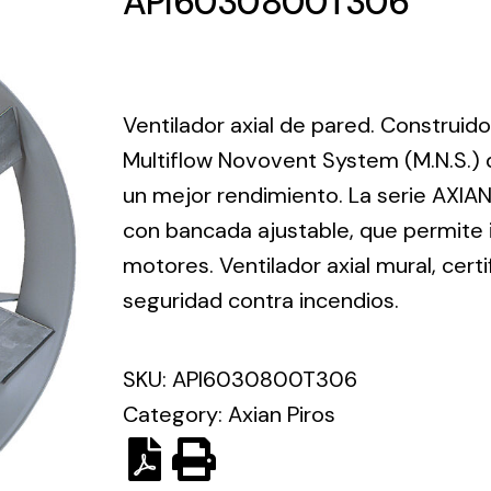
API6030800T306
ico.
Ventilation
Ventilador axial de pared. Construid
The
Solar ligh
Multiflow Novovent System (M.N.S.) 
ting and
incorporation of
un mejor rendimiento. La serie AXIAN
Variety of s
rical
Novovent into
solutions for
con bancada ajustable, que permite
the group
pment
kinds of nee
meant a greater
motores. Ventilador axial mural, cer
lete
offer of
seguridad contra incendios.
ons in
ventilation
ng and
products for
ical
SKU:
API6030800T306
different uses
al for
Category:
Axian Piros
project
eed