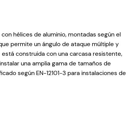
o con hélices de aluminio, montadas según el
ting
que permite un ángulo de ataque múltiple y
 está construida con una carcasa resistente,
olar
 all
 instalar una amplia gama de tamaños de
ds.
tificado según EN-12101-3 para instalaciones de