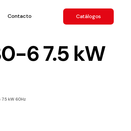
Contacto
Catálogos
0-6 7.5 kW
ón
 7.5 kW 60Hz
a
e
.