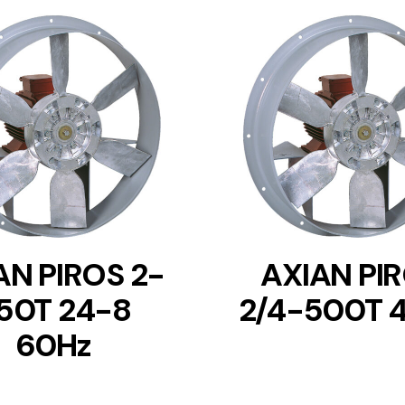
DETAILS
DETAILS
AN PIROS 2-
AXIAN PI
50T 24-8
2/4-500T 
60Hz