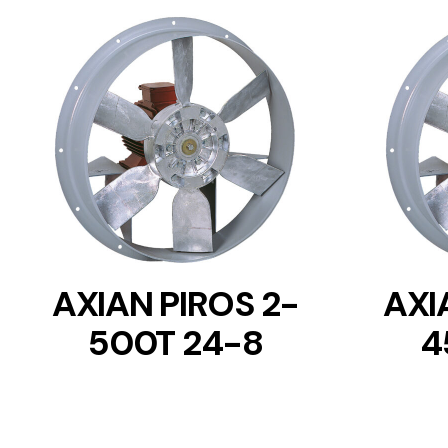
DETAILS
AXIAN PIROS 2-
AXI
500T 24-8
4