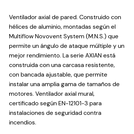
Ventilador axial de pared. Construido con
Ventilation
hélices de aluminio, montadas según el
The incorporation of Novovent into the group
Multiflow Novovent System (M.N.S.) que
meant a greater offer of ventilation products for
different uses
permite un ángulo de ataque múltiple y un
mejor rendimiento. La serie AXIAN está
construida con una carcasa resistente,
con bancada ajustable, que permite
instalar una amplia gama de tamaños de
Iluminación Solar
motores. Ventilador axial mural,
certificado según EN-12101-3 para
Variedad de soluciones solares para todo tipo
de necesidades.
instalaciones de seguridad contra
incendios.