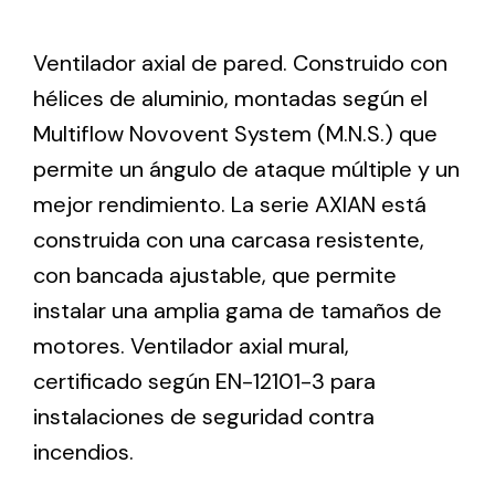
Ventilador axial de pared. Construido con
Ventilation
hélices de aluminio, montadas según el
The incorporation of Novovent into the group
Multiflow Novovent System (M.N.S.) que
meant a greater offer of ventilation products for
different uses
permite un ángulo de ataque múltiple y un
mejor rendimiento. La serie AXIAN está
construida con una carcasa resistente,
con bancada ajustable, que permite
instalar una amplia gama de tamaños de
Iluminación Solar
motores. Ventilador axial mural,
certificado según EN-12101-3 para
Variedad de soluciones solares para todo tipo
de necesidades.
instalaciones de seguridad contra
incendios.