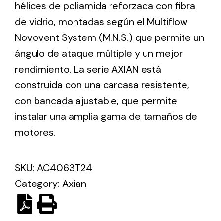
hélices de poliamida reforzada con fibra
de vidrio, montadas según el Multiflow
Ventilation
Novovent System (M.N.S.) que permite un
The incorporation of Novovent into the group
ángulo de ataque múltiple y un mejor
meant a greater offer of ventilation products for
rendimiento. La serie AXIAN está
different uses
construida con una carcasa resistente,
con bancada ajustable, que permite
instalar una amplia gama de tamaños de
motores.
Iluminación Solar
SKU:
AC4063T24
Variedad de soluciones solares para todo tipo
de necesidades.
Category:
Axian