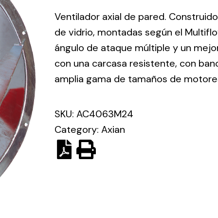
ico.
Ventilador axial de pared. Construid
de vidrio, montadas según el Multif
Ventilation
ángulo de ataque múltiple y un mejor
con una carcasa resistente, con banc
The
Solar ligh
ting and
incorporation of
amplia gama de tamaños de motore
Variety of s
rical
Novovent into
solutions for
the group
pment
SKU:
AC4063M24
kinds of nee
meant a greater
lete
Category:
Axian
offer of
ons in
ventilation
ng and
products for
ical
different uses
al for
project
eed