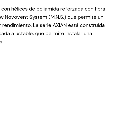
o con hélices de poliamida reforzada con fibra
low Novovent System (M.N.S.) que permite un
 rendimiento. La serie AXIAN está construida
ada ajustable, que permite instalar una
ting
s.
olar
 all
ds.