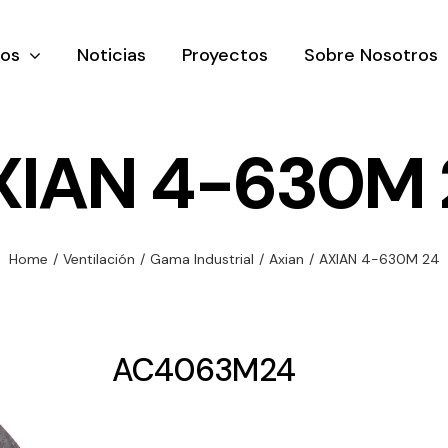
tos
Noticias
Proyectos
Sobre Nosotros
XIAN 4-630M 
nación y
Ventilación
Iluminaci
Home
/
Ventilación
/
Gama Industrial
/
Axian
/
AXIAN 4-630M 24
rial
Amplia gama de
Solar
rico
ventiladores y
Variedad de
equipos de
una gama
soluciones
AC4063M24
ventilación
oductos de
solares par
industriales
ación y
todo tipo d
al
necesidades