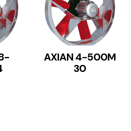
DETAILS
8-
AXIAN 4-500M
4
30