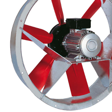
eléctr
Ligh
Elect
Equi
Comp
soluti
lighti
electr
materi
each 
and n