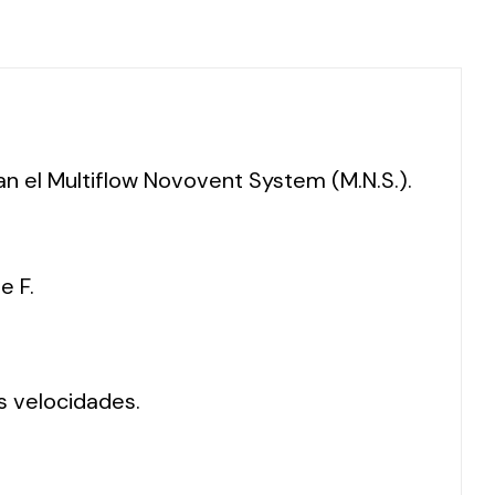
ran el Multiflow Novovent System (M.N.S.).
e F.
s velocidades.