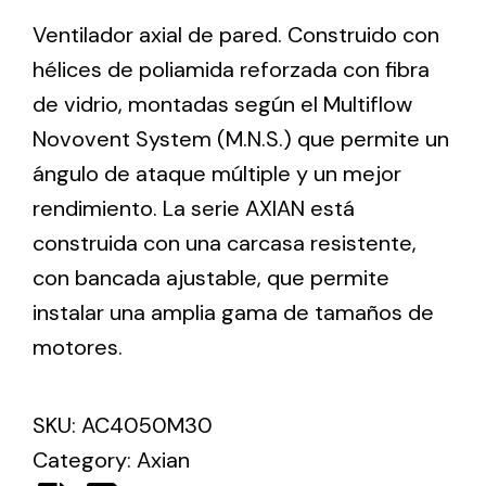
Ventilador axial de pared. Construido con
hélices de poliamida reforzada con fibra
Ventilation
de vidrio, montadas según el Multiflow
The incorporation of Novovent into the group
meant a greater offer of ventilation products for
Novovent System (M.N.S.) que permite un
different uses
ángulo de ataque múltiple y un mejor
rendimiento. La serie AXIAN está
construida con una carcasa resistente,
con bancada ajustable, que permite
instalar una amplia gama de tamaños de
Iluminación Solar
motores.
Variedad de soluciones solares para todo tipo
de necesidades.
SKU:
AC4050M30
Category:
Axian