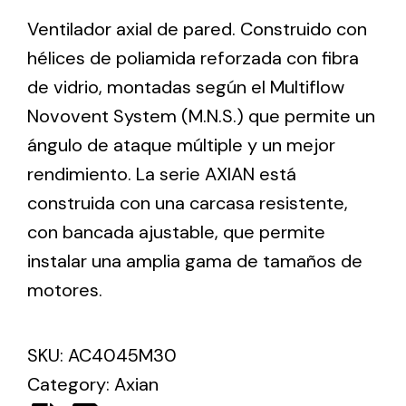
Ventilador axial de pared. Construido con
hélices de poliamida reforzada con fibra
Ventilation
de vidrio, montadas según el Multiflow
The incorporation of Novovent into the group
meant a greater offer of ventilation products for
Novovent System (M.N.S.) que permite un
different uses
ángulo de ataque múltiple y un mejor
rendimiento. La serie AXIAN está
construida con una carcasa resistente,
con bancada ajustable, que permite
instalar una amplia gama de tamaños de
Iluminación Solar
motores.
Variedad de soluciones solares para todo tipo
de necesidades.
SKU:
AC4045M30
Category:
Axian