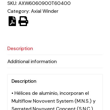
SKU:
AXW6060900T60400
Category:
Axial Winder
Solar lighting
Variety of solar solutions for all kinds of needs.
Description
Additional information
Description
• Hélices de aluminio, incorporan el
Multiflow Novovent System (M.N.S.) y
Serrated Novovent Concept (S.N.C.).