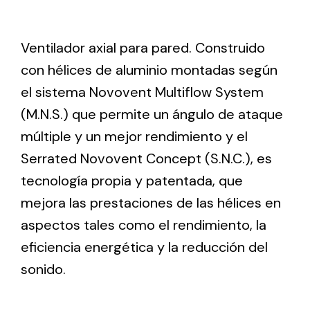
Ventilation
Ventilador axial para pared. Construido
con hélices de aluminio montadas según
The incorporation of Novovent into the group
meant a greater offer of ventilation products for
el sistema Novovent Multiflow System
different uses
(M.N.S.) que permite un ángulo de ataque
múltiple y un mejor rendimiento y el
Serrated Novovent Concept (S.N.C.), es
tecnología propia y patentada, que
mejora las prestaciones de las hélices en
Iluminación Solar
aspectos tales como el rendimiento, la
Variedad de soluciones solares para todo tipo
eficiencia energética y la reducción del
de necesidades.
sonido.