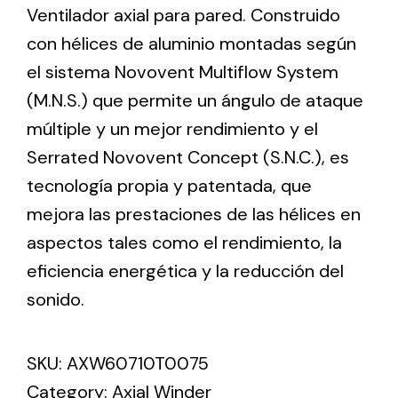
Ventilador axial para pared. Construido
con hélices de aluminio montadas según
Ventilation
el sistema Novovent Multiflow System
The incorporation of Novovent into the group
(M.N.S.) que permite un ángulo de ataque
meant a greater offer of ventilation products for
múltiple y un mejor rendimiento y el
different uses
Serrated Novovent Concept (S.N.C.), es
tecnología propia y patentada, que
mejora las prestaciones de las hélices en
aspectos tales como el rendimiento, la
eficiencia energética y la reducción del
Iluminación Solar
sonido.
Variedad de soluciones solares para todo tipo
de necesidades.
SKU:
AXW60710T0075
Category:
Axial Winder