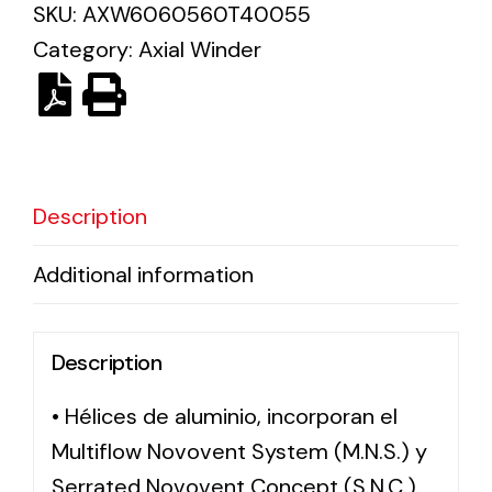
SKU:
AXW6060560T40055
Category:
Axial Winder
Solar lighting
Variety of solar solutions for all kinds of needs.
Description
Additional information
Description
• Hélices de aluminio, incorporan el
Multiflow Novovent System (M.N.S.) y
Serrated Novovent Concept (S.N.C.).