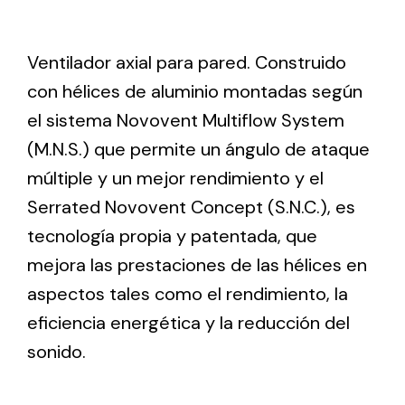
Ventilation
Ventilador axial para pared. Construido
con hélices de aluminio montadas según
The incorporation of Novovent into the group
meant a greater offer of ventilation products for
el sistema Novovent Multiflow System
different uses
(M.N.S.) que permite un ángulo de ataque
múltiple y un mejor rendimiento y el
Serrated Novovent Concept (S.N.C.), es
tecnología propia y patentada, que
mejora las prestaciones de las hélices en
Iluminación Solar
aspectos tales como el rendimiento, la
Variedad de soluciones solares para todo tipo
eficiencia energética y la reducción del
de necesidades.
sonido.