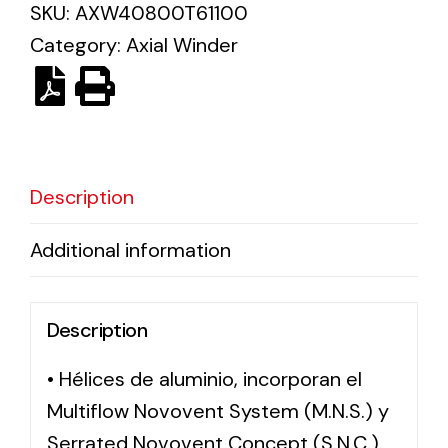
SKU:
AXW40800T61100
Category:
Axial Winder
Solar lighting
Variety of solar solutions for all kinds of needs.
Description
Additional information
Description
• Hélices de aluminio, incorporan el
Multiflow Novovent System (M.N.S.) y
Serrated Novovent Concept (S.N.C.).