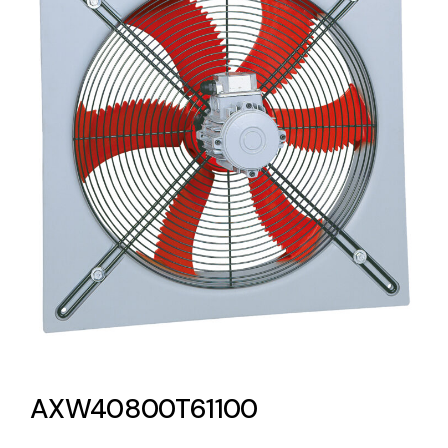
Lighting and Electrical
Equipment
Complete solutions in lighting and electrical
material for each project and need
Ventilación
Amplia gama de ventiladores y equipos de
ventilación industriales
AXW40800T61100