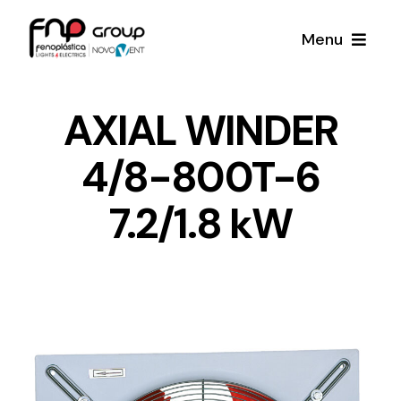
Skip
Menu
to
content
Productos
AXIAL WINDER
4/8-800T-6
Noticias
7.2/1.8 kW
Proyectos
Iluminación y Material Eléctrico
Sobre Nosotros
Toda una gama de productos de iluminación y
material eléctrico.
Contacto