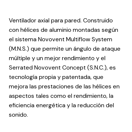
Ventilation
Ventilador axial para pared. Construido
con hélices de aluminio montadas según
The incorporation of Novovent into the group
meant a greater offer of ventilation products for
el sistema Novovent Multiflow System
different uses
(M.N.S.) que permite un ángulo de ataque
múltiple y un mejor rendimiento y el
Serrated Novovent Concept (S.N.C.), es
tecnología propia y patentada, que
mejora las prestaciones de las hélices en
Iluminación Solar
aspectos tales como el rendimiento, la
Variedad de soluciones solares para todo tipo
eficiencia energética y la reducción del
de necesidades.
sonido.