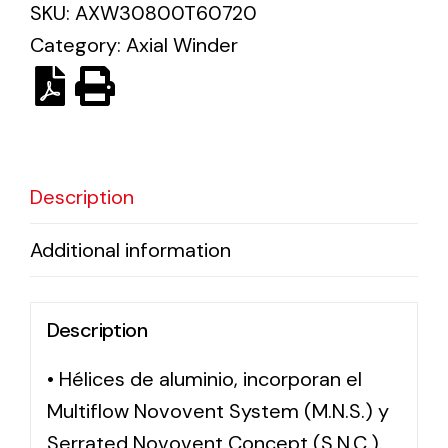
SKU:
AXW30800T60720
Category:
Axial Winder
Solar lighting
Variety of solar solutions for all kinds of needs.
Description
Additional information
Description
• Hélices de aluminio, incorporan el
Multiflow Novovent System (M.N.S.) y
Serrated Novovent Concept (S.N.C.).