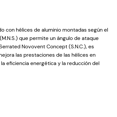
ido con hélices de aluminio montadas según el
ting
(M.N.S.) que permite un ángulo de ataque
 Serrated Novovent Concept (S.N.C.), es
olar
 all
ejora las prestaciones de las hélices en
ds.
a eficiencia energética y la reducción del