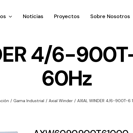
tos
Noticias
Proyectos
Sobre Nosotros
ER 4/6-900T-
60Hz
nación y
Ventilación
Iluminaci
rial
Amplia gama de
Solar
rico
ventiladores y
Variedad de
ación
/
Gama Industrial
/
Axial Winder
/
AXIAL WINDER 4/6-900T-6 1
equipos de
una gama
soluciones
ventilación
oductos de
solares par
industriales
ación y
todo tipo d
al
necesidades