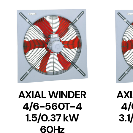
DETAILS
AXIAL WINDER
AX
4/6-560T-4
4/
1.5/0.37 kW
3.
60Hz