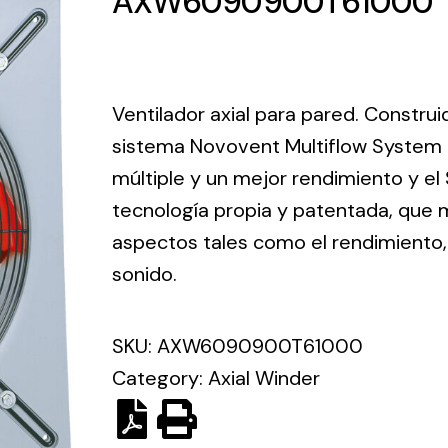
AXW6090900T61000
ico.
Ventilation
Ventilador axial para pared. Constru
The
Solar ligh
sistema Novovent Multiflow System 
ting and
incorporation of
múltiple y un mejor rendimiento y el
Variety of s
rical
Novovent into
solutions for
tecnología propia y patentada, que m
the group
pment
kinds of nee
meant a greater
aspectos tales como el rendimiento, l
lete
offer of
sonido.
ons in
ventilation
ng and
products for
ical
SKU:
AXW6090900T61000
different uses
al for
Category:
Axial Winder
project
eed