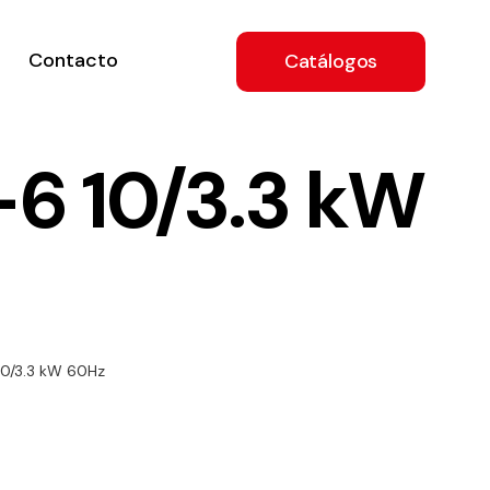
Contacto
Catálogos
6 10/3.3 kW
ón
0/3.3 kW 60Hz
a
e
.