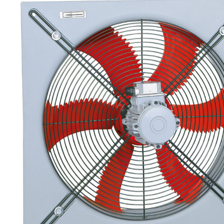
eléctr
Ligh
Elect
Equi
Comp
soluti
lighti
electr
materi
each 
and n