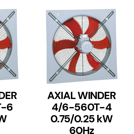
DETAILS
DER
AXIAL WINDER
T-6
4/6-560T-4
kW
0.75/0.25 kW
60Hz