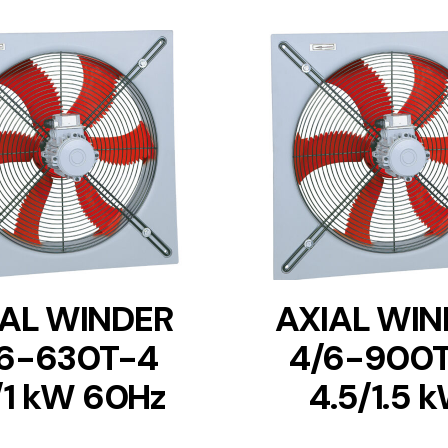
DETAILS
DETAILS
IAL WINDER
AXIAL WIN
6-630T-4
4/6-900
1/1 kW 60Hz
4.5/1.5 