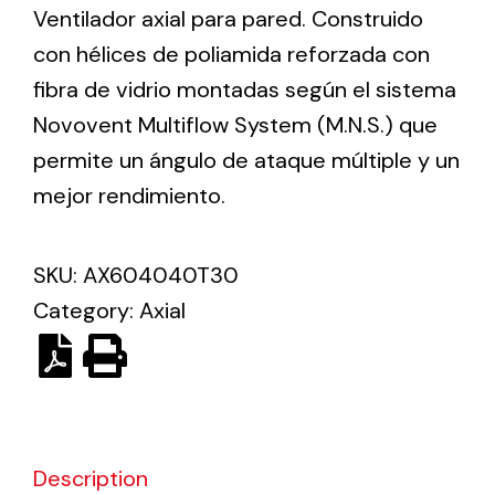
Ventilador axial para pared. Construido
con hélices de poliamida reforzada con
Ventilation
fibra de vidrio montadas según el sistema
The incorporation of Novovent into the group
Novovent Multiflow System (M.N.S.) que
meant a greater offer of ventilation products for
permite un ángulo de ataque múltiple y un
different uses
mejor rendimiento.
SKU:
AX604040T30
Category:
Axial
Iluminación Solar
Variedad de soluciones solares para todo tipo
de necesidades.
Description