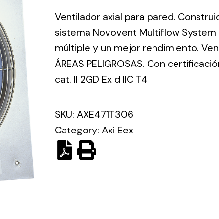
ico.
Ventilador axial para pared. Constru
sistema Novovent Multiflow System 
Ventilation
múltiple y un mejor rendimiento. Vent
ÁREAS PELIGROSAS. Con certificaci
The
Solar ligh
ting and
incorporation of
cat. II 2GD Ex d IIC T4
Variety of s
rical
Novovent into
solutions for
the group
pment
SKU:
AXE471T306
kinds of nee
meant a greater
lete
Category:
Axi Eex
offer of
ons in
ventilation
ng and
products for
ical
different uses
al for
project
eed