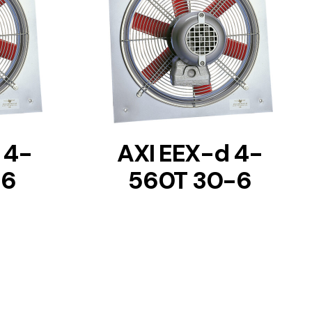
DETAILS
 4-
AXI EEX-d 4-
-6
560T 30-6