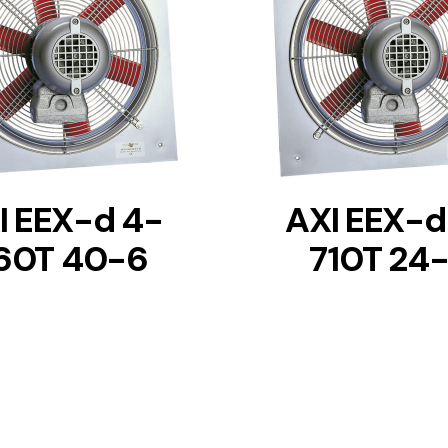
DETAILS
DETAILS
I EEX-d 4-
AXI EEX-d
60T 40-6
710T 24