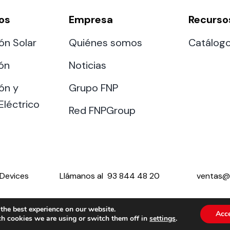
os
Empresa
Recurso
ón Solar
Quiénes somos
Catálog
ión
Noticias
ón y
Grupo FNP
Eléctrico
Red FNPGroup
Devices
Llámanos al
93 844 48 20
ventas@
the best experience on our website.
Acc
h cookies we are using or switch them off in
settings
.