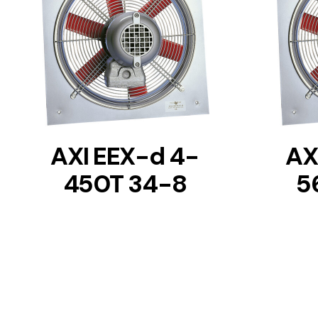
DETAILS
AXI EEX-d 4-
AX
450T 34-8
5