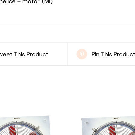
: hélice – motor. (MI)
weet This Product
Pin This Produc