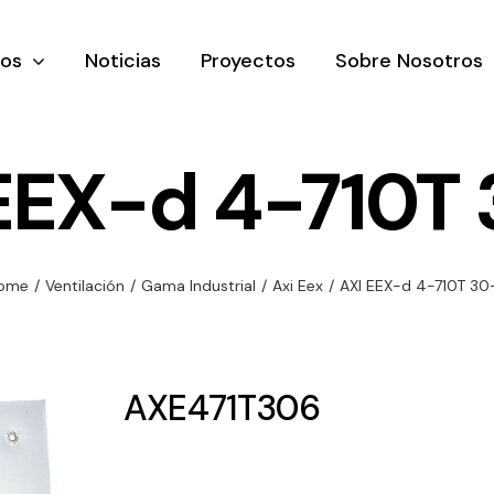
tos
Noticias
Proyectos
Sobre Nosotros
EEX-d 4-710T
nación y
Ventilación
Iluminaci
ome
/
Ventilación
/
Gama Industrial
/
Axi Eex
/
AXI EEX-d 4-710T 30
rial
Amplia gama de
Solar
rico
ventiladores y
Variedad de
equipos de
una gama
soluciones
AXE471T306
ventilación
oductos de
solares par
industriales
ación y
todo tipo d
al
necesidades