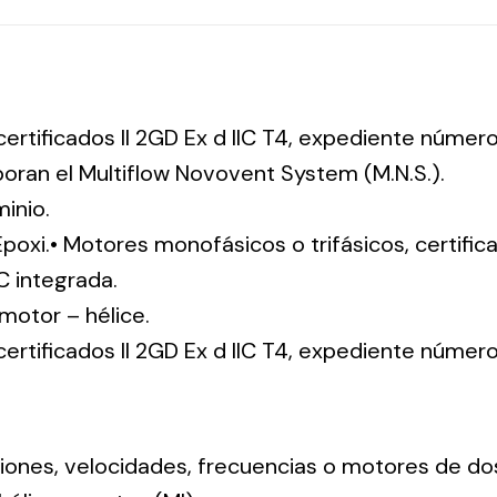
 certificados II 2GD Ex d IIC T4, expediente núm
poran el Multiflow Novovent System (M.N.S.).
inio.
Epoxi.• Motores monofásicos o trifásicos, certifica
C integrada.
: motor – hélice.
 certificados II 2GD Ex d IIC T4, expediente núm
nsiones, velocidades, frecuencias o motores de do