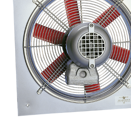
eléctr
Ligh
Elect
Equi
Comp
soluti
lighti
electr
materi
each 
and n