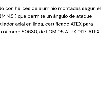
ido con hélices de aluminio montadas según el
(M.N.S.) que permite un ángulo de ataque
ilador axial en línea, certificado ATEX para
ón número 50630, de LOM 05 ATEX 0117. ATEX
ting
olar
 all
ds.