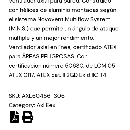
Ventilador axial para pared. Construido
con hélices de aluminio montadas según
el sistema Novovent Multiflow System
Ventilation
(M.N.S.) que permite un ángulo de ataque
The incorporation of Novovent into the group
meant a greater offer of ventilation products for
múltiple y un mejor rendimiento.
different uses
Ventilador axial en línea, certificado ATEX
para ÁREAS PELIGROSAS. Con
certificación número 50630, de LOM 05
ATEX 0117. ATEX cat. II 2GD Ex d IIC T4
Iluminación Solar
SKU:
AXE60456T306
Variedad de soluciones solares para todo tipo
Category:
Axi Eex
de necesidades.