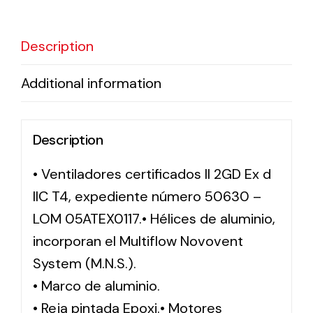
Solar lighting
Description
Variety of solar solutions for all kinds of needs.
Additional information
Description
• Ventiladores certificados II 2GD Ex d
IIC T4, expediente número 50630 –
LOM 05ATEX0117.• Hélices de aluminio,
incorporan el Multiflow Novovent
System (M.N.S.).
• Marco de aluminio.
• Reja pintada Epoxi.• Motores