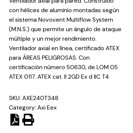
Ventilador axial para pared. Construido
con hélices de aluminio montadas según
el sistema Novovent Multiflow System
Ventilation
(M.N.S.) que permite un ángulo de ataque
The incorporation of Novovent into the group
meant a greater offer of ventilation products for
múltiple y un mejor rendimiento.
different uses
Ventilador axial en línea, certificado ATEX
para ÁREAS PELIGROSAS. Con
certificación número 50630, de LOM 05
ATEX 0117. ATEX cat. II 2GD Ex d IIC T4
Iluminación Solar
SKU:
AXE240T348
Variedad de soluciones solares para todo tipo
Category:
Axi Eex
de necesidades.