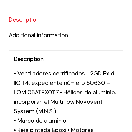
Solar lighting
Description
Variety of solar solutions for all kinds of needs.
Additional information
Description
• Ventiladores certificados II 2GD Ex d
IIC T4, expediente número 50630 –
LOM 05ATEX0117.• Hélices de aluminio,
incorporan el Multiflow Novovent
System (M.N.S.).
• Marco de aluminio.
• Reja pintada Epoxi.• Motores