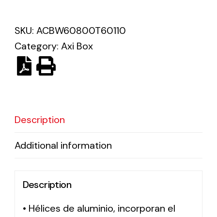
Solar lighting
SKU:
ACBW60800T60110
Category:
Axi Box
Variety of solar solutions for all kinds of needs.
Description
Additional information
Description
• Hélices de aluminio, incorporan el