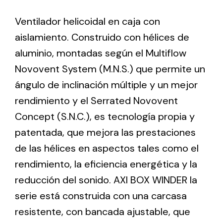
Ventilador helicoidal en caja con
Ventilation
aislamiento. Construido con hélices de
The incorporation of Novovent into the group
aluminio, montadas según el Multiflow
meant a greater offer of ventilation products for
Novovent System (M.N.S.) que permite un
different uses
ángulo de inclinación múltiple y un mejor
rendimiento y el Serrated Novovent
Concept (S.N.C.), es tecnología propia y
patentada, que mejora las prestaciones
de las hélices en aspectos tales como el
Iluminación Solar
rendimiento, la eficiencia energética y la
Variedad de soluciones solares para todo tipo
reducción del sonido. AXI BOX WINDER la
de necesidades.
serie está construida con una carcasa
resistente, con bancada ajustable, que