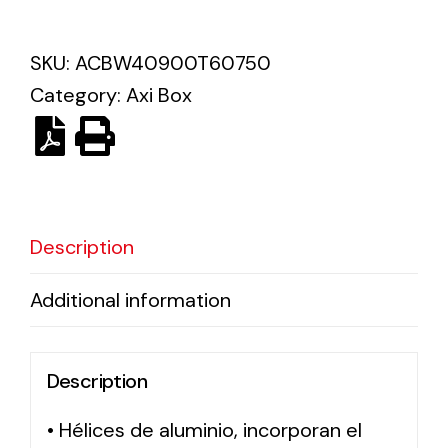
Solar lighting
SKU:
ACBW40900T60750
Category:
Axi Box
Variety of solar solutions for all kinds of needs.
Description
Additional information
Description
• Hélices de aluminio, incorporan el