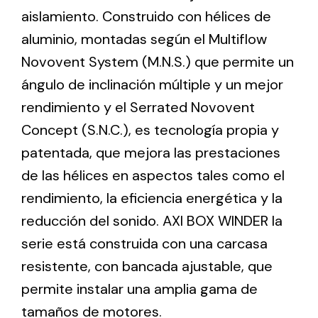
aislamiento. Construido con hélices de
aluminio, montadas según el Multiflow
Ventilation
Novovent System (M.N.S.) que permite un
The incorporation of Novovent into the group
ángulo de inclinación múltiple y un mejor
meant a greater offer of ventilation products for
different uses
rendimiento y el Serrated Novovent
Concept (S.N.C.), es tecnología propia y
patentada, que mejora las prestaciones
de las hélices en aspectos tales como el
rendimiento, la eficiencia energética y la
Iluminación Solar
reducción del sonido. AXI BOX WINDER la
serie está construida con una carcasa
Variedad de soluciones solares para todo tipo
de necesidades.
resistente, con bancada ajustable, que
permite instalar una amplia gama de
tamaños de motores.