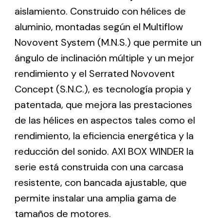
aislamiento. Construido con hélices de
aluminio, montadas según el Multiflow
Ventilation
Novovent System (M.N.S.) que permite un
The incorporation of Novovent into the group
ángulo de inclinación múltiple y un mejor
meant a greater offer of ventilation products for
different uses
rendimiento y el Serrated Novovent
Concept (S.N.C.), es tecnología propia y
patentada, que mejora las prestaciones
de las hélices en aspectos tales como el
rendimiento, la eficiencia energética y la
Iluminación Solar
reducción del sonido. AXI BOX WINDER la
serie está construida con una carcasa
Variedad de soluciones solares para todo tipo
de necesidades.
resistente, con bancada ajustable, que
permite instalar una amplia gama de
tamaños de motores.