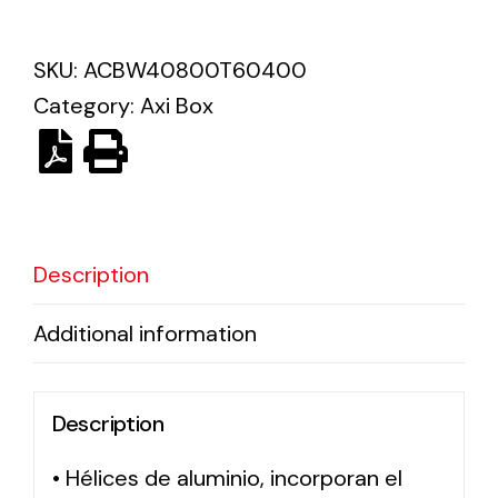
Solar lighting
SKU:
ACBW40800T60400
Category:
Axi Box
Variety of solar solutions for all kinds of needs.
Description
Additional information
Description
• Hélices de aluminio, incorporan el