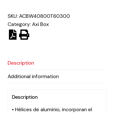
Solar lighting
SKU:
ACBW40800T60300
Category:
Axi Box
Variety of solar solutions for all kinds of needs.
Description
Additional information
Description
• Hélices de aluminio, incorporan el