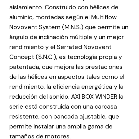
aislamiento. Construido con hélices de
aluminio, montadas según el Multiflow
Ventilation
Novovent System (M.N.S.) que permite un
The incorporation of Novovent into the group
ángulo de inclinación múltiple y un mejor
meant a greater offer of ventilation products for
different uses
rendimiento y el Serrated Novovent
Concept (S.N.C.), es tecnología propia y
patentada, que mejora las prestaciones
de las hélices en aspectos tales como el
rendimiento, la eficiencia energética y la
Iluminación Solar
reducción del sonido. AXI BOX WINDER la
serie está construida con una carcasa
Variedad de soluciones solares para todo tipo
de necesidades.
resistente, con bancada ajustable, que
permite instalar una amplia gama de
tamaños de motores.