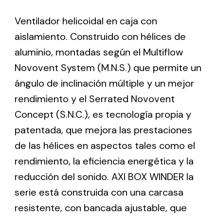
Ventilador helicoidal en caja con
Ventilation
aislamiento. Construido con hélices de
The incorporation of Novovent into the group
aluminio, montadas según el Multiflow
meant a greater offer of ventilation products for
Novovent System (M.N.S.) que permite un
different uses
ángulo de inclinación múltiple y un mejor
rendimiento y el Serrated Novovent
Concept (S.N.C.), es tecnología propia y
patentada, que mejora las prestaciones
de las hélices en aspectos tales como el
Iluminación Solar
rendimiento, la eficiencia energética y la
Variedad de soluciones solares para todo tipo
reducción del sonido. AXI BOX WINDER la
de necesidades.
serie está construida con una carcasa
resistente, con bancada ajustable, que