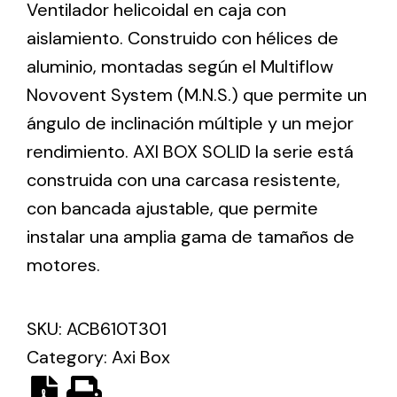
Ventilador helicoidal en caja con
aislamiento. Construido con hélices de
Ventilation
aluminio, montadas según el Multiflow
The incorporation of Novovent into the group
Novovent System (M.N.S.) que permite un
meant a greater offer of ventilation products for
ángulo de inclinación múltiple y un mejor
different uses
rendimiento. AXI BOX SOLID la serie está
construida con una carcasa resistente,
con bancada ajustable, que permite
instalar una amplia gama de tamaños de
motores.
Iluminación Solar
Variedad de soluciones solares para todo tipo
de necesidades.
SKU:
ACB610T301
Category:
Axi Box