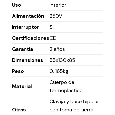
Uso
interior
Alimentación
250V
Solar lighting
Variety of solar solutions for all kinds of needs.
Interruptor
Si
Certificaciones
CE
Garantía
2 años
Dimensiones
55x130x85
Peso
0, 165kg
Cuerpo de
Material
termoplástico
Clavija y base bipolar
Otros
con toma de tierra