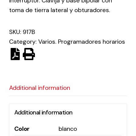
interruptor. Clavija y base bipolar con
toma de tierra lateral y obturadores.
Ventilation
The incorporation of Novovent into the group
SKU:
917B
meant a greater offer of ventilation products for
Category:
Varios. Programadores horarios
different uses
Additional information
Iluminación Solar
Variedad de soluciones solares para todo tipo
Additional information
de necesidades.
Color
blanco