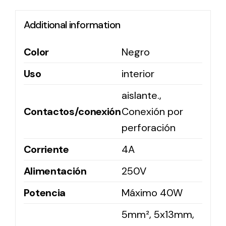
Additional information
Solar lighting
Variety of solar solutions for all kinds of needs.
Color
Negro
Uso
interior
aislante.,
Contactos/conexión
Conexión por
perforación
Corriente
4A
Alimentación
250V
Potencia
Máximo 40W
5mm², 5x13mm,