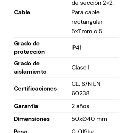
de sección 2×2,
Cable
Para cable
rectangular
5x11mm o 5
Grado de
IP41
protección
Grado de
Clase II
aislamiento
CE, S/N EN
Certificaciones
60238
Garantía
2 años
Dimensiones
50xØ40 mm
Peso
0, 019kg