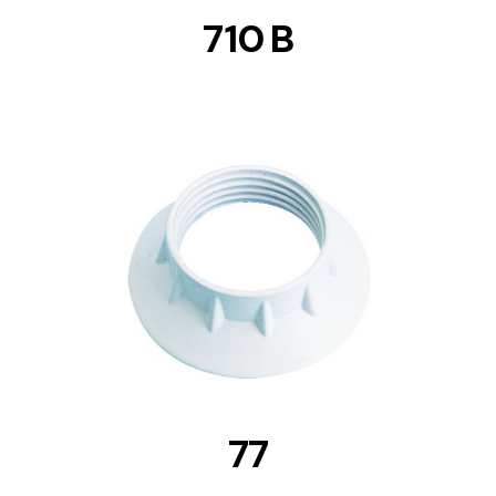
710 B
DETAILS
77