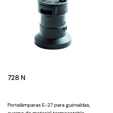
Lighting and Electrical
Equipment
Complete solutions in lighting and electrical
material for each project and need
728 N
Ventilación
Amplia gama de ventiladores y equipos de
ventilación industriales
Portalámparas E-27 para guirnaldas,