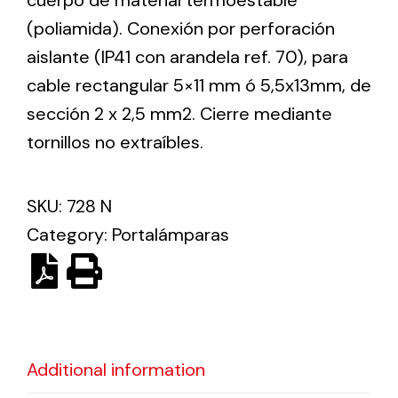
cuerpo de material termoestable
(poliamida). Conexión por perforación
aislante (IP41 con arandela ref. 70), para
Ventilation
cable rectangular 5×11 mm ó 5,5x13mm, de
The incorporation of Novovent into the group
meant a greater offer of ventilation products for
sección 2 x 2,5 mm2. Cierre mediante
different uses
tornillos no extraíbles.
SKU:
728 N
Category:
Portalámparas
Iluminación Solar
Variedad de soluciones solares para todo tipo
de necesidades.
Additional information