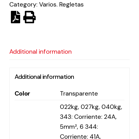
Category:
Varios. Regletas
Ventilation
The incorporation of Novovent into the group
meant a greater offer of ventilation products for
different uses
Additional information
Additional information
Color
Transparente
Iluminación Solar
022kg, 027kg, 040kg,
Variedad de soluciones solares para todo tipo
de necesidades.
343: Corriente: 24A,
5mm², 6 344:
Corriente: 41A,