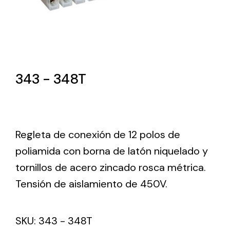
Lighting and Electrical
Equipment
Complete solutions in lighting and electrical
material for each project and need
343 - 348T
Regleta de conexión de 12 polos de
poliamida con borna de latón niquelado y
Ventilación
tornillos de acero zincado rosca métrica.
Amplia gama de ventiladores y equipos de
Tensión de aislamiento de 450V.
ventilación industriales
SKU:
343 - 348T