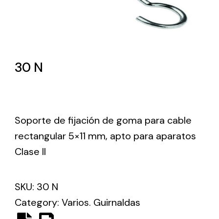
Lighting and Electrical
Equipment
Complete solutions in lighting and electrical
30 N
material for each project and need
Soporte de fijación de goma para cable
rectangular 5×11 mm, apto para aparatos
Clase II
Ventilación
Amplia gama de ventiladores y equipos de
ventilación industriales
SKU:
30 N
Category:
Varios. Guirnaldas