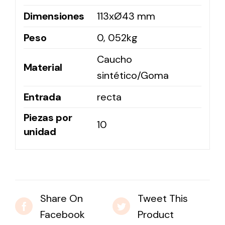
Dimensiones
113xØ43 mm
Solar lighting
Peso
0, 052kg
Variety of solar solutions for all kinds of needs.
Caucho
Material
sintético/Goma
Entrada
recta
Piezas por
10
unidad
Share On
Tweet This
Facebook
Product