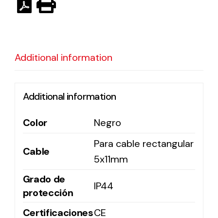
Ventilation
The incorporation of Novovent into the group
Additional information
meant a greater offer of ventilation products for
different uses
Additional information
Color
Negro
Para cable rectangular
Iluminación Solar
Cable
5x11mm
Variedad de soluciones solares para todo tipo
Grado de
de necesidades.
IP44
protección
Certificaciones
CE