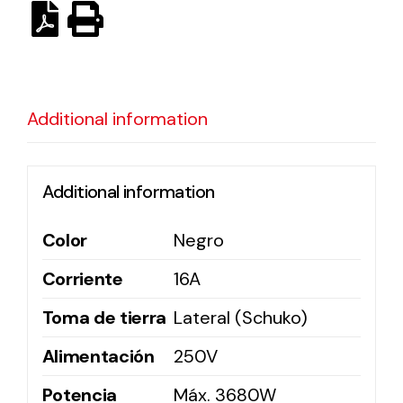
Ventilation
The incorporation of Novovent into the group
meant a greater offer of ventilation products for
Additional information
different uses
Additional information
Color
Negro
Corriente
16A
Iluminación Solar
Variedad de soluciones solares para todo tipo
Toma de tierra
Lateral (Schuko)
de necesidades.
Alimentación
250V
Potencia
Máx. 3680W