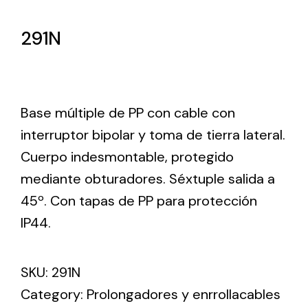
Lighting and Electrical
291N
Equipment
Complete solutions in lighting and electrical
material for each project and need
Base múltiple de PP con cable con
interruptor bipolar y toma de tierra lateral.
Cuerpo indesmontable, protegido
mediante obturadores. Séxtuple salida a
45º. Con tapas de PP para protección
Ventilación
IP44.
Amplia gama de ventiladores y equipos de
ventilación industriales
SKU:
291N
Category:
Prolongadores y enrrollacables