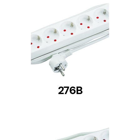
DETAILS
276B