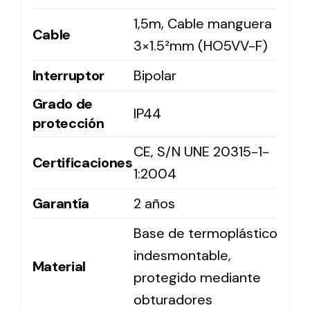
1,5m, Cable manguera
Cable
Solar lighting
3×1.5²mm (HO5VV-F)
Variety of solar solutions for all kinds of needs.
Interruptor
Bipolar
Grado de
IP44
protección
CE, S/N UNE 20315-1-
Certificaciones
1:2004
Garantía
2 años
Base de termoplástico
indesmontable,
Material
protegido mediante
obturadores