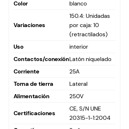
Color
blanco
150.4: Unidadas
Solar lighting
Variaciones
por caja: 10
Variety of solar solutions for all kinds of needs.
(retractilados)
Uso
interior
Contactos/conexión
Latón niquelado
Corriente
25A
Toma de tierra
Lateral
Alimentación
250V
CE, S/N UNE
Certificaciones
20315-1-1:2004