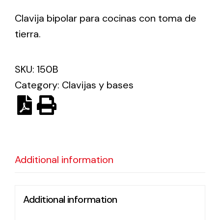
Clavija bipolar para cocinas con toma de
Ventilation
tierra.
The incorporation of Novovent into the group
meant a greater offer of ventilation products for
SKU:
150B
different uses
Category:
Clavijas y bases
Iluminación Solar
Additional information
Variedad de soluciones solares para todo tipo
de necesidades.
Additional information