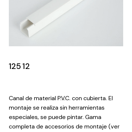
Lighting and Electrical
Equipment
Complete solutions in lighting and electrical
material for each project and need
125 12
Ventilación
Canal de material P.V.C. con cubierta. El
Amplia gama de ventiladores y equipos de
montaje se realiza sin herramientas
ventilación industriales
especiales, se puede pintar. Gama
completa de accesorios de montaje (ver