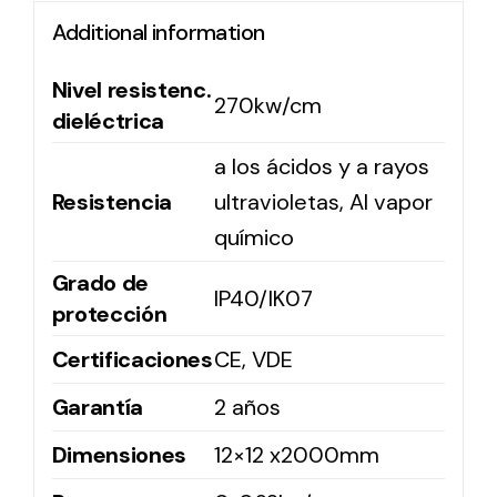
Additional information
Solar lighting
Nivel resistenc.
270kw/cm
Variety of solar solutions for all kinds of needs.
dieléctrica
a los ácidos y a rayos
Resistencia
ultravioletas, Al vapor
químico
Grado de
IP40/IK07
protección
Certificaciones
CE, VDE
Garantía
2 años
Dimensiones
12×12 x2000mm