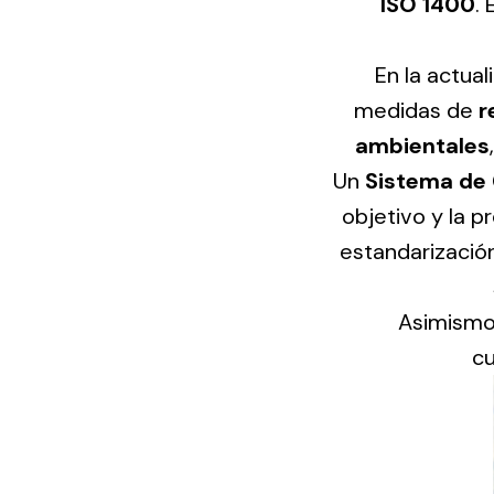
ISO 1400
.
eléctr
En la actua
medidas de
r
ambientales
Ligh
Un
Sistema de 
Elect
objetivo y la 
Equi
estandarizació
Comp
soluti
Asimismo,
lighti
cu
electr
materi
each 
and n