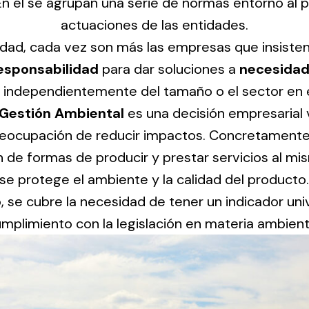
 En él se agrupan una serie de normas entorno al p
ico.
actuaciones de las entidades.
lidad, cada vez son más las empresas que insiste
Ventilation
esponsabilidad
para dar soluciones a
necesidad
, independientemente del tamaño o el sector en 
The
Solar ligh
ting and
incorporation of
Gestión Ambiental
es una decisión empresarial v
Variety of s
rical
Novovent into
preocupación de reducir impactos. Concretamente,
solutions for
the group
pment
n de formas de producir y prestar servicios al m
kinds of nee
meant a greater
lete
se protege el ambiente y la calidad del producto
offer of
ons in
 se cubre la necesidad de tener un indicador univ
ventilation
ng and
products for
mplimiento con la legislación en materia ambient
ical
different uses
al for
project
eed