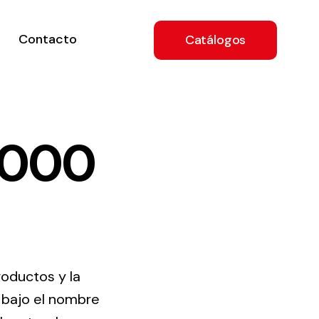
Contacto
Catálogos
4000
ón
a
roductos y la
e
l bajo el nombre
.