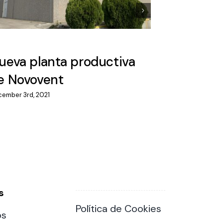
ueva planta productiva
Catálogo
e Novovent
2021-20
ember 3rd, 2021
November 18th, 
s
Política de Cookies
os