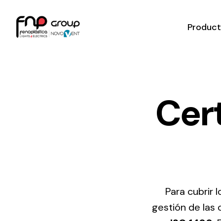
Skip
to
Produc
content
Cer
Ilumi
Mate
Eléct
Toda 
de pr
Para cubrir 
ilumin
gestión de las 
materi