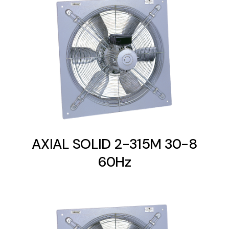
Ventilation
The incorporation of Novovent into the group
meant a greater offer of ventilation products for
different uses
AXIAL SOLID 2-315M 30-8
Iluminación Solar
60Hz
Variedad de soluciones solares para todo tipo
de necesidades.